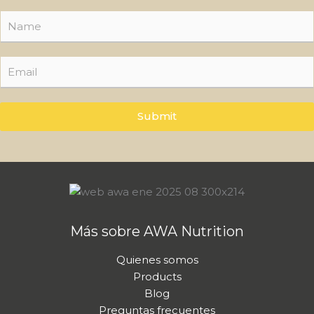
N
a
m
e
E
N
*
m
a
a
m
i
e
l
Submit
E
*
m
a
i
l
Más sobre AWA Nutrition
Quienes somos
Products
Blog
Preguntas frecuentes