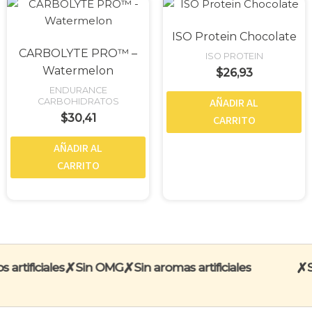
ISO Protein Chocolate
CARBOLYTE PRO™ –
ISO PROTEIN
Watermelon
$
26,93
ENDURANCE
AÑADIR AL
CARBOHIDRATOS
$
30,41
CARRITO
AÑADIR AL
CARRITO
✗
✗
✗
tificiales
Sin OMG
Sin aromas artificiales
Sin 