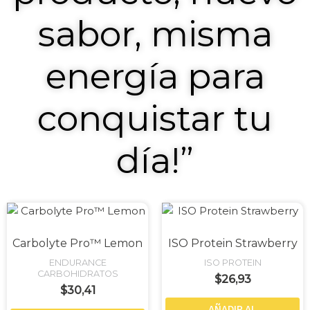
sabor, misma
energía para
conquistar tu
día!”
Carbolyte Pro™ Lemon
ISO Protein Strawberry
ENDURANCE
ISO PROTEIN
CARBOHIDRATOS
$
26,93
$
30,41
AÑADIR AL