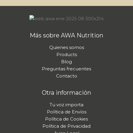
m
e
E
m
a
i
Más sobre AWA Nutrition
l
Quienes somos
Products
Blog
Preguntas frecuentes
Contacto
Otra información
Tu voz importa
Política de Envíos
Política de Cookies
Política de Privacidad