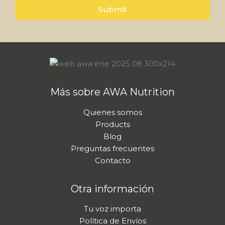
i
l
Submit
l
*
Más sobre AWA Nutrition
Quienes somos
Products
Blog
Preguntas frecuentes
Contacto
Otra información
Tu voz importa
Política de Envíos