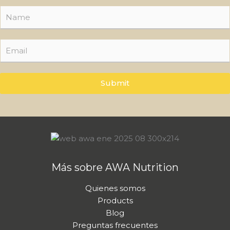
N
N
a
a
m
m
e
e
E
*
E
m
m
a
a
i
i
l
Submit
l
*
Más sobre AWA Nutrition
Quienes somos
Products
Blog
Preguntas frecuentes