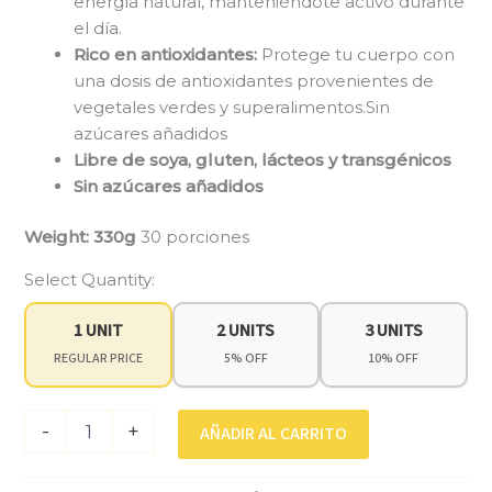
energía natural, manteniéndote activo durante
el día.
Rico en antioxidantes:
Protege tu cuerpo con
una dosis de antioxidantes provenientes de
vegetales verdes y superalimentos.Sin
azúcares añadidos
Libre de soya, gluten, lácteos y transgénicos
Sin azúcares añadidos
Weight: 330g
30 porciones
Select Quantity:
1 UNIT
2 UNITS
3 UNITS
REGULAR PRICE
5% OFF
10% OFF
-
+
AÑADIR AL CARRITO