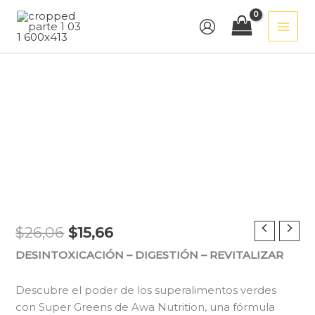
Ir
al
contenido
SUPER
Original
Current
$
26,06
$
15,66
GREENS
price
price
DESINTOXICACIÓN – DIGESTIÓN – REVITALIZAR
330
g
was:
is:
cantidad
Descubre el poder de los superalimentos verdes
$26,06.
$15,66.
con Super Greens de Awa Nutrition, una fórmula