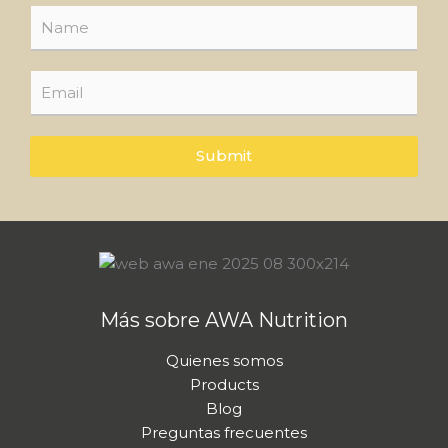
N
N
a
a
m
m
e
e
E
*
E
m
m
a
a
i
i
l
Submit
l
*
Más sobre AWA Nutrition
Quienes somos
Products
Blog
Preguntas frecuentes