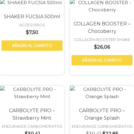
SHAKER FUCSIA 500ml
COLLAGEN BOOSTER –
ACCESORIOS
Chocoberry
$
7,50
COLLAGEN BOOSTER SHAKE
AÑADIR AL CARRITO
$
26,06
AÑADIR AL CARRITO
Original
Curren
price
price
was:
is:
$30,41.
$22,85
CARBOLYTE PRO –
CARBOLYTE PRO –
Strawberry Mint
Orange Splash
ENDURANCE CARBOHIDRATOS
ENDURANCE CARBOHIDRATOS
$
30,41
$
30,41
$
22,85