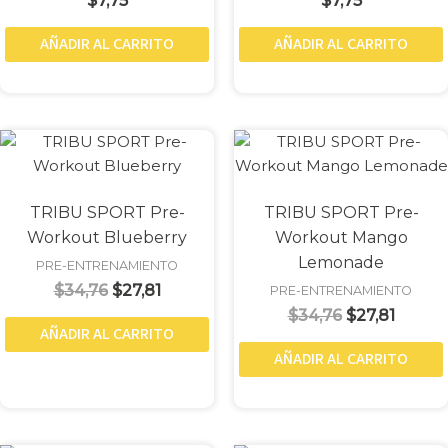
$
7,75
$
7,75
AÑADIR AL CARRITO
AÑADIR AL CARRITO
Original
Current
Original
Curren
price
price
price
price
was:
is:
was:
is:
$34,76.
$27,81.
$34,76.
$27,81.
TRIBU SPORT Pre-
TRIBU SPORT Pre-
Workout Blueberry
Workout Mango
Lemonade
PRE-ENTRENAMIENTO
$
34,76
$
27,81
PRE-ENTRENAMIENTO
$
34,76
$
27,81
AÑADIR AL CARRITO
AÑADIR AL CARRITO