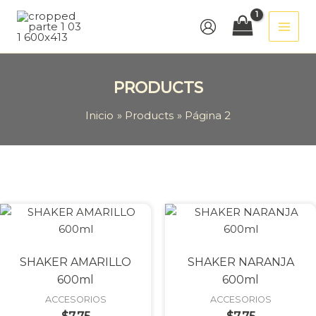
Ir
al
contenido
PRODUCTS
Inicio
Products
Página 2
SHAKER AMARILLO
SHAKER NARANJA
600ml
600ml
ACCESORIOS
ACCESORIOS